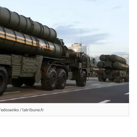
Fedosenko / latribune.fr