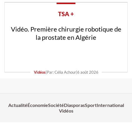
TSA +
Vidéo. Première chirurgie robotique de
la prostate en Algérie
Vidéos
|
Par: Célia Achour
|
6 août 2026
Actualité
Économie
Société
Diasporas
Sport
International
Vidéos