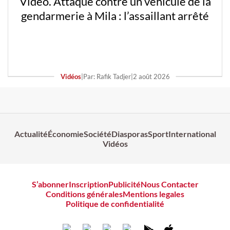
Vidéo. Attaque contre un véhicule de la
gendarmerie à Mila : l’assaillant arrêté
Vidéos
|
Par: Rafik Tadjer
|
2 août 2026
Actualité
Économie
Société
Diasporas
Sport
International
Vidéos
S’abonner
Inscription
Publicité
Nous Contacter
Conditions générales
Mentions legales
Politique de confidentialité