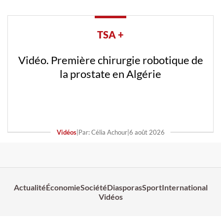
TSA +
Vidéo. Première chirurgie robotique de
la prostate en Algérie
Vidéos
|
Par: Célia Achour
|
6 août 2026
Actualité
Économie
Société
Diasporas
Sport
International
Vidéos