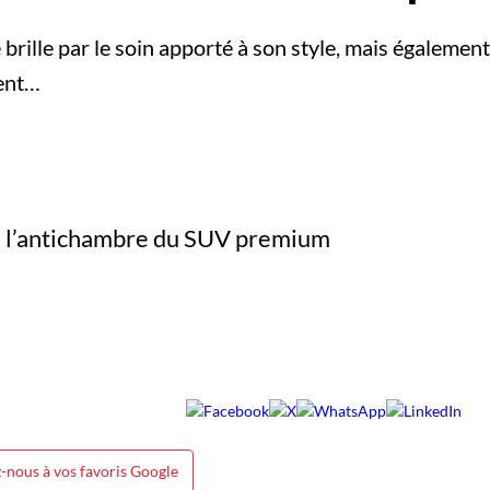
ille par le soin apporté à son style, mais également à
ent…
-nous à vos favoris Google