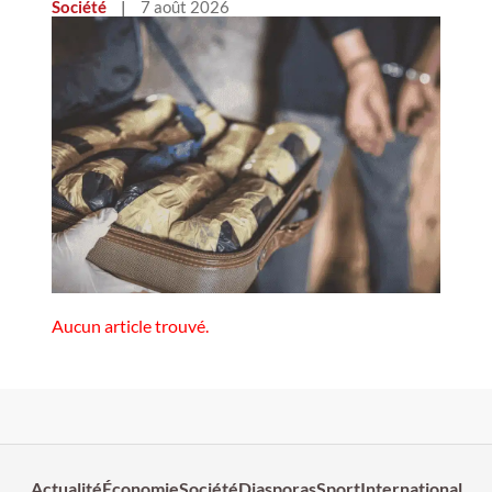
Société
|
7 août 2026
Aucun article trouvé.
Actualité
Économie
Société
Diasporas
Sport
International