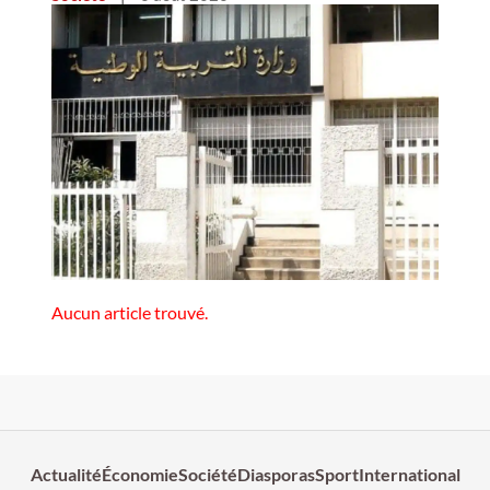
Aucun article trouvé.
Actualité
Économie
Société
Diasporas
Sport
International