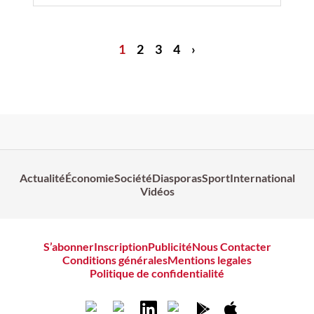
1
2
3
4
›
Actualité
Économie
Société
Diasporas
Sport
International
Vidéos
S’abonner
Inscription
Publicité
Nous Contacter
Conditions générales
Mentions legales
Politique de confidentialité