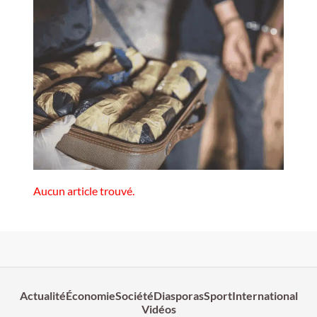
Aucun article trouvé.
Actualité
Économie
Société
Diasporas
Sport
International
Vidéos