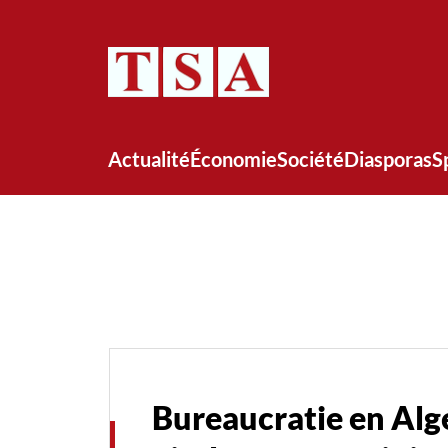
Actualité
Économie
Société
Diasporas
S
Bureaucratie en Algé