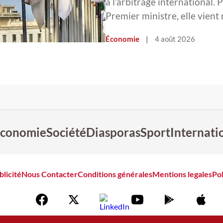
à l’arbitrage international. 
Premier ministre, elle vient
Économie
|
4 août 2026
conomie
Société
Diasporas
Sport
Internati
blicité
Nous Contacter
Conditions générales
Mentions legales
Pol