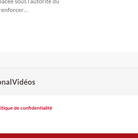
Placée sous l’autorité du
 renforcer…
onal
Vidéos
itique de confidentialité