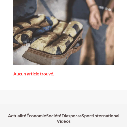
Aucun article trouvé.
Actualité
Économie
Société
Diasporas
Sport
International
Vidéos