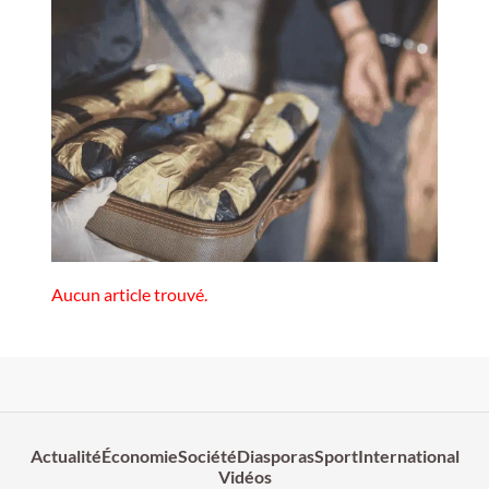
Aucun article trouvé.
Actualité
Économie
Société
Diasporas
Sport
International
Vidéos