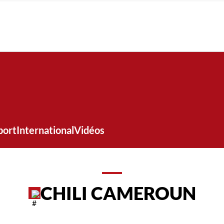
port
International
Vidéos
CHILI CAMEROUN