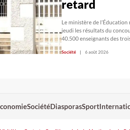
retard
Le ministère de l’Éducation 
jeudi les résultats du conc
40.500 enseignants des tro
Société
|
6 août 2026
conomie
Société
Diasporas
Sport
Internati