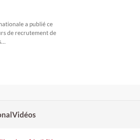
nationale a publié ce
ours de recrutement de
is…
onal
Vidéos