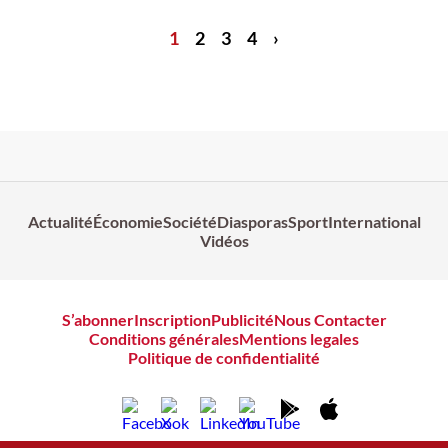
1
2
3
4
›
Actualité
Économie
Société
Diasporas
Sport
International
Vidéos
S’abonner
Inscription
Publicité
Nous Contacter
Conditions générales
Mentions legales
Politique de confidentialité