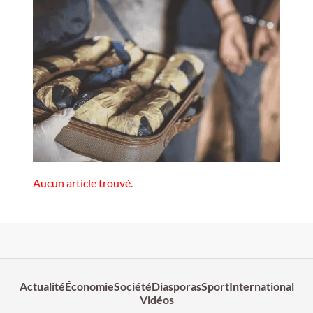
Aucun article trouvé.
Actualité
Économie
Société
Diasporas
Sport
International
Vidéos