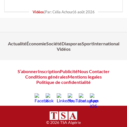
Vidéos
|
Par: Célia Achour
|
6 août 2026
Actualité
Économie
Société
Diasporas
Sport
International
Vidéos
S’abonner
Inscription
Publicité
Nous Contacter
Conditions générales
Mentions legales
Politique de confidentialité
© 2026 TSA Algérie