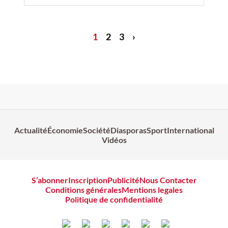
1
2
3
›
Actualité
Économie
Société
Diasporas
Sport
International
Vidéos
S’abonner
Inscription
Publicité
Nous Contacter
Conditions générales
Mentions legales
Politique de confidentialité