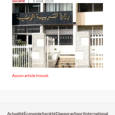
Société
|
6 août 2026
Aucun article trouvé.
Actualité
Économie
Société
Diasporas
Sport
International