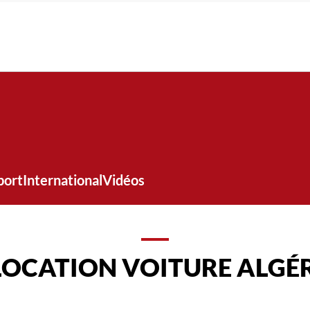
port
International
Vidéos
LOCATION VOITURE ALGÉR