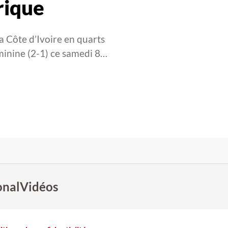
rique
la Côte d’Ivoire en quarts
minine (2-1) ce samedi 8…
onal
Vidéos