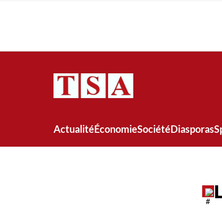
Actualité
Économie
Société
Diasporas
S