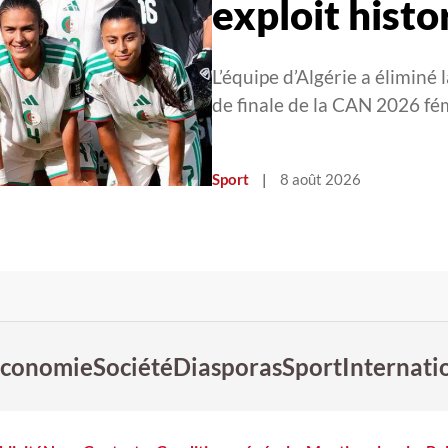
exploit histo
L’équipe d’Algérie a éliminé 
de finale de la CAN 2026 fé
Sport
|
8 août 2026
conomie
Société
Diasporas
Sport
Internati