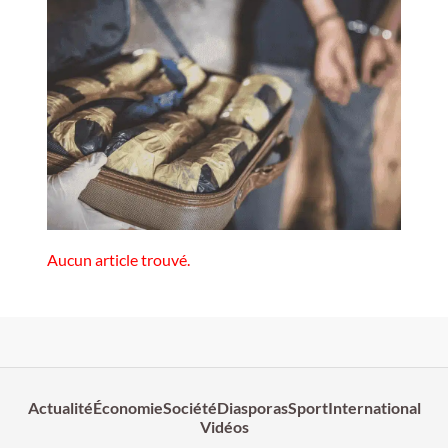
Aucun article trouvé.
Actualité
Économie
Société
Diasporas
Sport
International
Vidéos