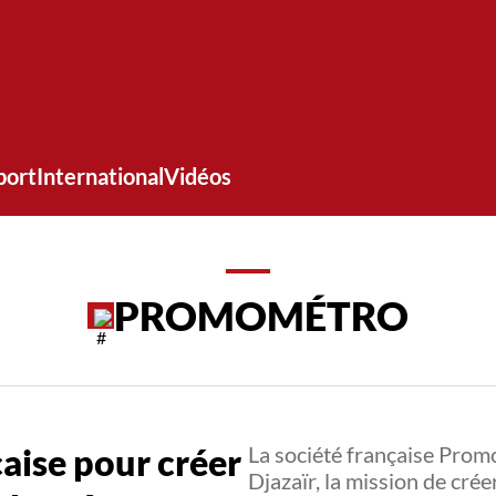
port
International
Vidéos
PROMOMÉTRO
aise pour créer
La société française Prom
Djazaïr, la mission de crée