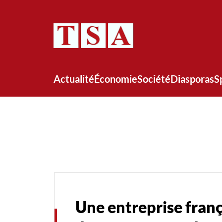
Actualité
Économie
Société
Diasporas
S
Une entreprise franç