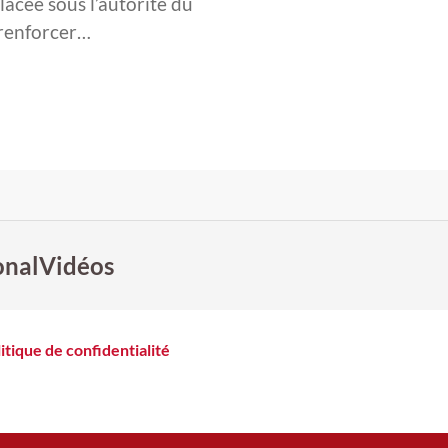
Placée sous l’autorité du
 renforcer…
onal
Vidéos
itique de confidentialité