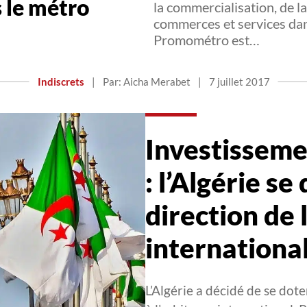
 le métro
la commercialisation, de l
commerces et services dans
Promométro est…
Indiscrets
|
Par: Aicha Merabet
|
7 juillet 2017
Investisseme
: l’Algérie se
direction de 
internationa
L’Algérie a décidé de se dot