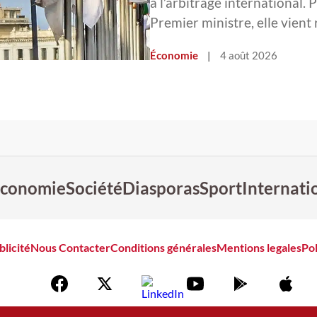
à l’arbitrage international. 
Premier ministre, elle vient
Économie
|
4 août 2026
conomie
Société
Diasporas
Sport
Internati
blicité
Nous Contacter
Conditions générales
Mentions legales
Pol