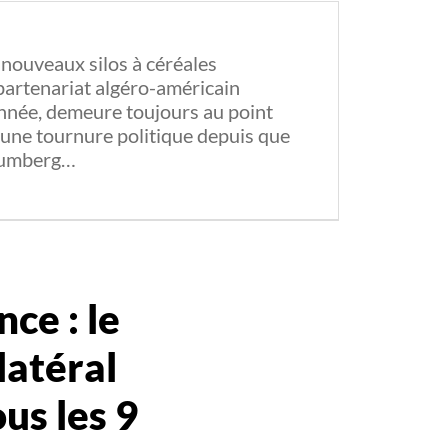
e nouveaux silos à céréales
partenariat algéro-américain
année, demeure toujours au point
is une tournure politique depuis que
Blumberg…
nce : le
atéral
us les 9