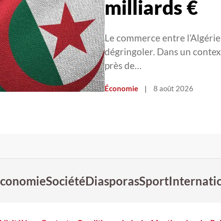
milliards €
Le commerce entre l’Algérie
dégringoler. Dans un context
près de…
Économie
|
8 août 2026
conomie
Société
Diasporas
Sport
Internati