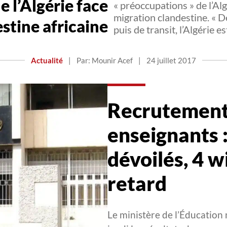
e l’Algérie face
« préoccupations » de l’Al
migration clandestine. « 
estine africaine
puis de transit, l’Algérie 
Actualité
|
Par: Mounir Acef
|
24 juillet 2017
Recrutement
enseignants :
dévoilés, 4 w
retard
Le ministère de l’Éducation 