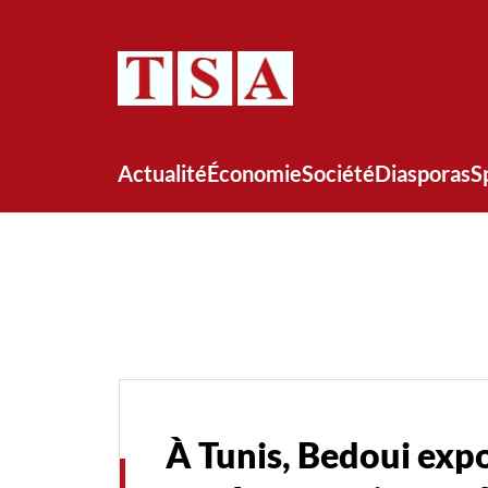
Actualité
Économie
Société
Diasporas
S
À Tunis, Bedoui expo