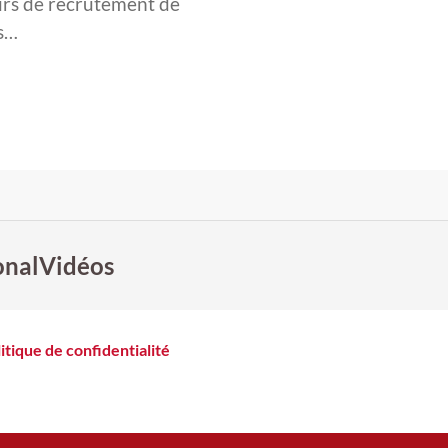
ours de recrutement de
is…
onal
Vidéos
itique de confidentialité