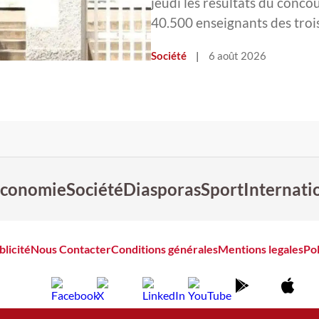
jeudi les résultats du conc
40.500 enseignants des tro
Société
|
6 août 2026
conomie
Société
Diasporas
Sport
Internati
blicité
Nous Contacter
Conditions générales
Mentions legales
Pol