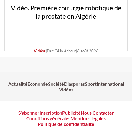
Vidéo. Première chirurgie robotique de
la prostate en Algérie
Vidéos
|
Par: Célia Achour
|
6 août 2026
Actualité
Économie
Société
Diasporas
Sport
International
Vidéos
S’abonner
Inscription
Publicité
Nous Contacter
Conditions générales
Mentions legales
Politique de confidentialité