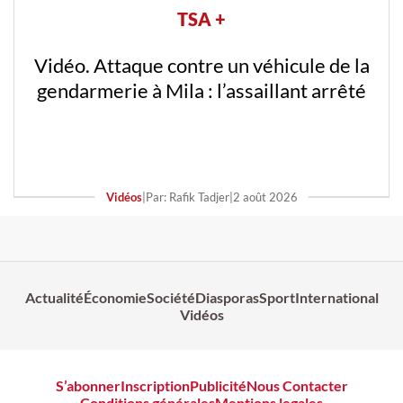
TSA +
Vidéo. Attaque contre un véhicule de la
gendarmerie à Mila : l’assaillant arrêté
Vidéos
|
Par: Rafik Tadjer
|
2 août 2026
Actualité
Économie
Société
Diasporas
Sport
International
Vidéos
S’abonner
Inscription
Publicité
Nous Contacter
Conditions générales
Mentions legales