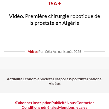
TSA +
Vidéo. Première chirurgie robotique de
la prostate en Algérie
Vidéos
|
Par: Célia Achour
|
6 août 2026
Actualité
Économie
Société
Diasporas
Sport
International
Vidéos
S’abonner
Inscription
Publicité
Nous Contacter
Conditions générales
Mentions legales