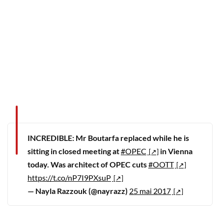
INCREDIBLE: Mr Boutarfa replaced while he is
sitting in closed meeting at
#OPEC
in Vienna
today. Was architect of OPEC cuts
#OOTT
https://t.co/nP7I9PXsuP
— Nayla Razzouk (@nayrazz)
25 mai 2017