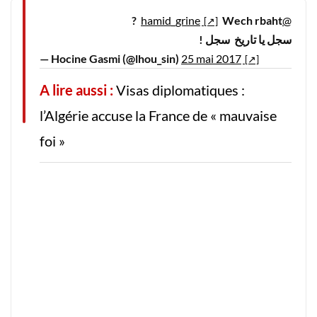
Wech rbaht ?
@hamid_grine
سجل يا تاريخ سجل !
— Hocine Gasmi (@lhou_sin)
25 mai 2017
A lire aussi :
Visas diplomatiques :
l’Algérie accuse la France de « mauvaise
foi »