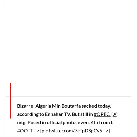
Bizarre: Algeria Min Boutarfa sacked today,
according to Ennahar TV. But still in
#OPEC
mtg. Posed in official photo, even. 4th from L
#OOTT
pic.twitter.com/7cTpDSpCv5