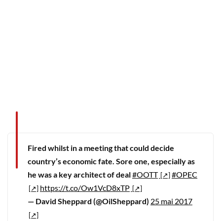
Fired whilst in a meeting that could decide
country’s economic fate. Sore one, especially as
he was a key architect of deal
#OOTT
#OPEC
https://t.co/Ow1VcD8xTP
— David Sheppard (@OilSheppard)
25 mai 2017