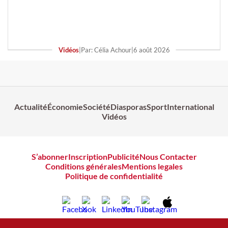
Vidéos
|
Par: Célia Achour
|
6 août 2026
Actualité
Économie
Société
Diasporas
Sport
International
Vidéos
S’abonner
Inscription
Publicité
Nous Contacter
Conditions générales
Mentions legales
Politique de confidentialité