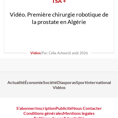
TSA +
Vidéo. Première chirurgie robotique de
la prostate en Algérie
Vidéos
|
Par: Célia Achour
|
6 août 2026
Actualité
Économie
Société
Diasporas
Sport
International
Vidéos
S’abonner
Inscription
Publicité
Nous Contacter
Conditions générales
Mentions legales