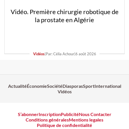
Vidéo. Première chirurgie robotique de
la prostate en Algérie
Vidéos
|
Par: Célia Achour
|
6 août 2026
Actualité
Économie
Société
Diasporas
Sport
International
Vidéos
S’abonner
Inscription
Publicité
Nous Contacter
Conditions générales
Mentions legales
Politique de confidentialité