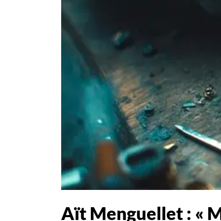
Aït Menguellet : « M