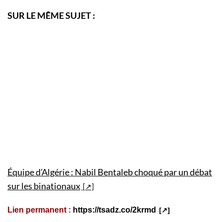
SUR LE MÊME SUJET :
Équipe d’Algérie : Nabil Bentaleb choqué par un débat
sur les binationaux
Lien permanent :
https://tsadz.co/2krmd