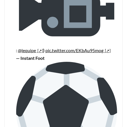
:
@lequipe
)
pic.twitter.com/EKbAu95mog
— Instant Foot