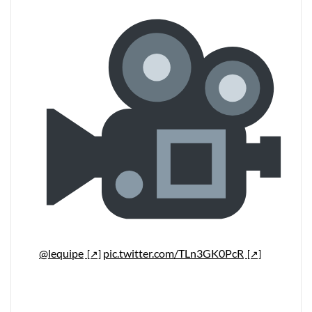
@lequipe
pic.twitter.com/TLn3GK0PcR