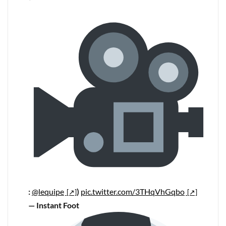
:
@lequipe
)
pic.twitter.com/3THqVhGqbo
— Instant Foot