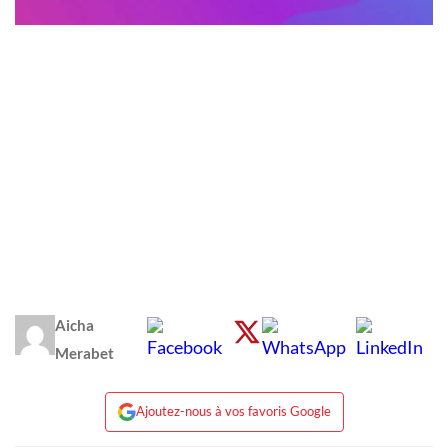
Aicha
Merabet
Ajoutez-nous à vos favoris Google