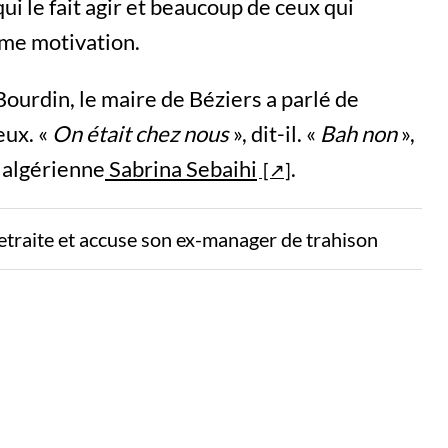
qui le fait agir et beaucoup de ceux qui
ême motivation.
ourdin, le maire de Béziers a parlé de
eux. «
On était chez nous
», dit-il. «
Bah non
»,
e algérienne
Sabrina Sebaihi
.
etraite et accuse son ex-manager de trahison