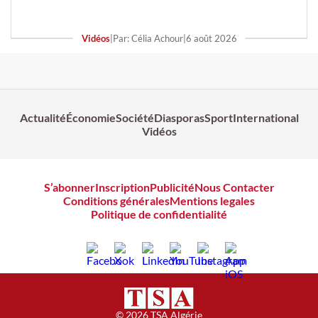
Vidéos
|
Par: Célia Achour
|
6 août 2026
Actualité
Économie
Société
Diasporas
Sport
International
Vidéos
S’abonner
Inscription
Publicité
Nous Contacter
Conditions générales
Mentions legales
Politique de confidentialité
© 2026 TSA Algérie