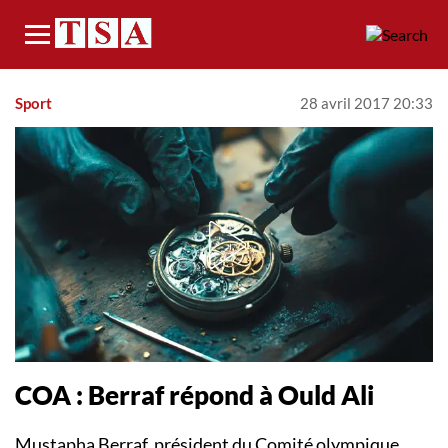
Menu
Sport
28 avril 2017 20:33
COA : Berraf répond à Ould Ali
Mustapha Berraf, président du Comité olympique