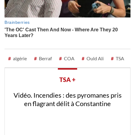
#
algérie
#
Berraf
#
COA
#
Ould Ali
#
TSA
TSA +
Vidéo. Incendies : des pyromanes pris
en flagrant délit à Constantine