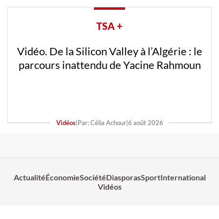
TSA +
Vidéo. De la Silicon Valley à l’Algérie : le
parcours inattendu de Yacine Rahmoun
Vidéos
|
Par: Célia Achour
|
6 août 2026
Actualité
Économie
Société
Diasporas
Sport
International
Vidéos