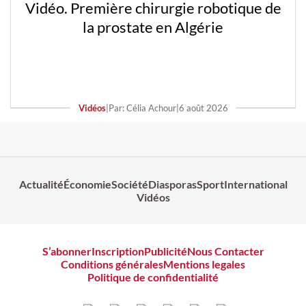
Vidéo. Première chirurgie robotique de
la prostate en Algérie
Vidéos
|
Par: Célia Achour
|
6 août 2026
Actualité
Économie
Société
Diasporas
Sport
International
Vidéos
S’abonner
Inscription
Publicité
Nous Contacter
Conditions générales
Mentions legales
Politique de confidentialité