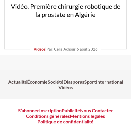
Vidéo. Première chirurgie robotique de
la prostate en Algérie
Vidéos
|
Par: Célia Achour
|
6 août 2026
Actualité
Économie
Société
Diasporas
Sport
International
Vidéos
S’abonner
Inscription
Publicité
Nous Contacter
Conditions générales
Mentions legales
Politique de confidentialité