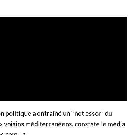
on politique a entraîné un ‘’net essor” du
 voisins méditerranéens, constate le média
es.com
.