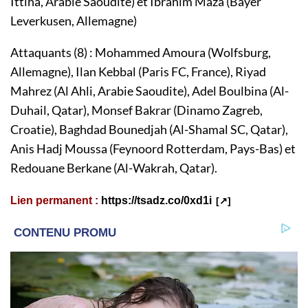
Ittiha, Arabie Saoudite) et Ibrahim Maza (Bayer
Leverkusen, Allemagne)
Attaquants (8) : Mohammed Amoura (Wolfsburg,
Allemagne), Ilan Kebbal (Paris FC, France), Riyad
Mahrez (Al Ahli, Arabie Saoudite), Adel Boulbina (Al-
Duhail, Qatar), Monsef Bakrar (Dinamo Zagreb,
Croatie), Baghdad Bounedjah (Al-Shamal SC, Qatar),
Anis Hadj Moussa (Feynoord Rotterdam, Pays-Bas) et
Redouane Berkane (Al-Wakrah, Qatar).
Lien permanent :
https://tsadz.co/0xd1i