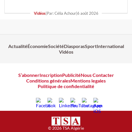
Vidéos
|
Par: Célia Achour
|
6 août 2026
Actualité
Économie
Société
Diasporas
Sport
International
Vidéos
S’abonner
Inscription
Publicité
Nous Contacter
Conditions générales
Mentions legales
Politique de confidentialité
© 2026 TSA Algérie