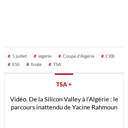
#
5 juillet
#
algérie
#
Coupe d'Algérie
#
CRB
#
ESS
#
finale
#
TSA
TSA +
Vidéo. De la Silicon Valley à l’Algérie : le
parcours inattendu de Yacine Rahmoun