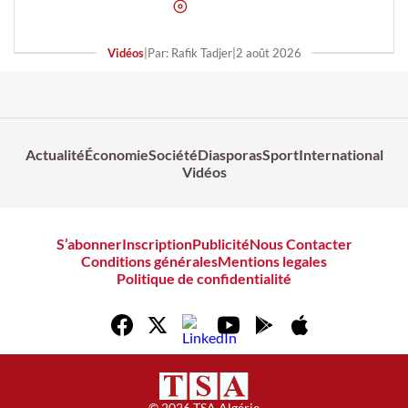
Vidéos
|
Par: Rafik Tadjer
|
2 août 2026
Actualité
Économie
Société
Diasporas
Sport
International
Vidéos
S’abonner
Inscription
Publicité
Nous Contacter
Conditions générales
Mentions legales
Politique de confidentialité
© 2026 TSA Algérie