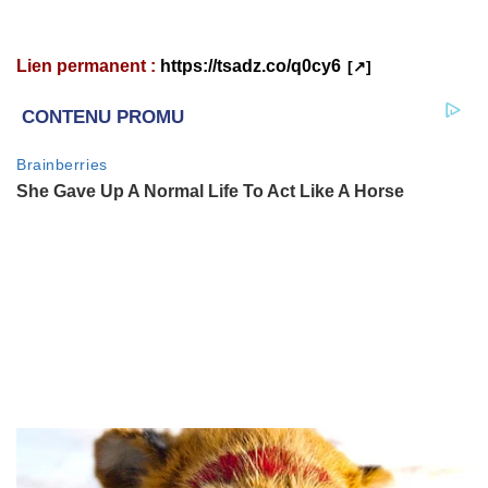
Lien permanent :
https://tsadz.co/q0cy6