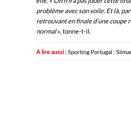
elle. «
On n’ira pas jouer cette fina
problème avec son voile. Et là, par
retrouvant en finale d’une coupe ré
normal
», tonne-t-il.
A lire aussi :
Sporting Portugal : Slima