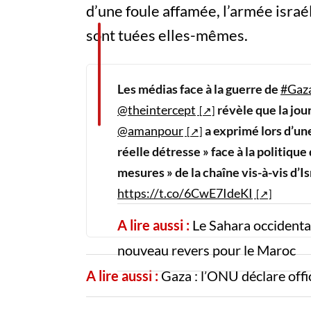
d’une foule affamée, l’armée israél
sont tuées elles-mêmes.
Les médias face à la guerre de
#Gaz
@theintercept
révèle que la jou
@amanpour
a exprimé lors d’un
réelle détresse » face à la politique
mesures » de la chaîne vis-à-vis d’Is
https://t.co/6CwE7IdeKI
A lire aussi :
Le Sahara occidenta
nouveau revers pour le Maroc
A lire aussi :
Gaza : l’ONU déclare offic