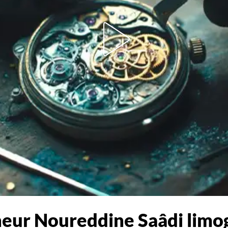
aîneur Noureddine Saâdi limo