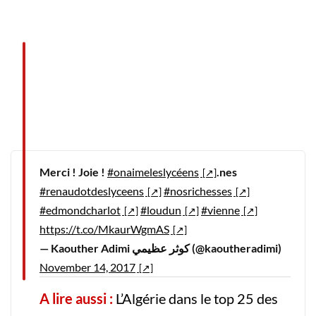
Merci ! Joie !
#onaimeleslycéens
.nes
#renaudotdeslyceens
#nosrichesses
#edmondcharlot
#loudun
#vienne
https://t.co/MkaurWgmAS
— Kaouther Adimi كوثر عظيمي (@kaoutheradimi)
November 14, 2017
A lire aussi :
L’Algérie dans le top 25 des