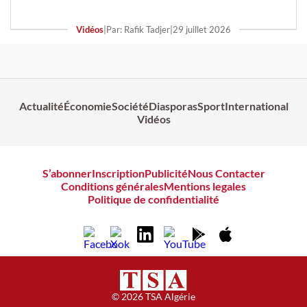
Vidéos
|
Par: Rafik Tadjer
|
29 juillet 2026
Actualité
Économie
Société
Diasporas
Sport
International
Vidéos
S’abonner
Inscription
Publicité
Nous Contacter
Conditions générales
Mentions legales
Politique de confidentialité
© 2026 TSA Algérie