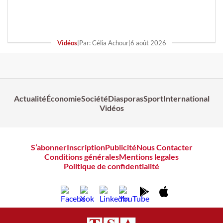
Vidéos
|
Par: Célia Achour
|
6 août 2026
Actualité
Économie
Société
Diasporas
Sport
International
Vidéos
S’abonner
Inscription
Publicité
Nous Contacter
Conditions générales
Mentions legales
Politique de confidentialité