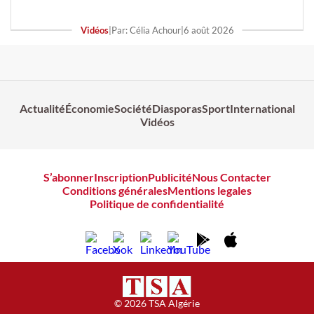
Vidéos
|
Par: Célia Achour
|
6 août 2026
Actualité
Économie
Société
Diasporas
Sport
International
Vidéos
S’abonner
Inscription
Publicité
Nous Contacter
Conditions générales
Mentions legales
Politique de confidentialité
© 2026 TSA Algérie